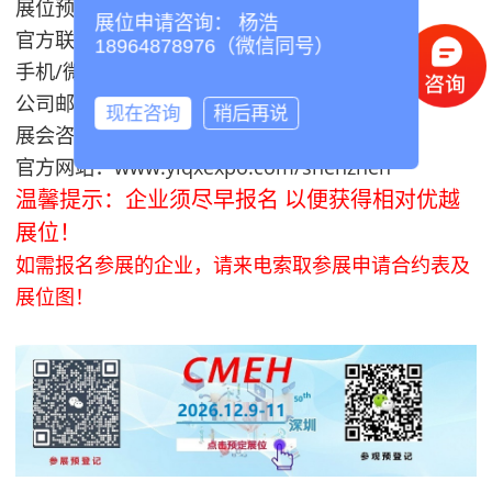
展位预定：
展位申请咨询： 杨浩
官方联系人：杨浩（销售总监）
18964878976（微信同号）
手机/微信：189 6487 8976
公司邮件：cmehexpo@163.com
现在咨询
稍后再说
展会咨询QQ：515616785
官方网站：
www.ylqxexpo.com/shenzhen
温馨提示：企业须尽早报名 以便获得相对优越
展位！
如需报名参展的企业，请来电索取参展申请合约表及
展位图！