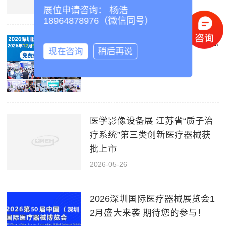
2026-05-27
展位申请咨询： 杨浩
18964878976（微信同号）
智慧医疗展 沪广携手共建AI智慧
现在咨询
稍后再说
医疗中心
2026-05-26
医学影像设备展 江苏省“质子治
疗系统”第三类创新医疗器械获
批上市
2026-05-26
2026深圳国际医疗器械展览会1
2月盛大来袭 期待您的参与！